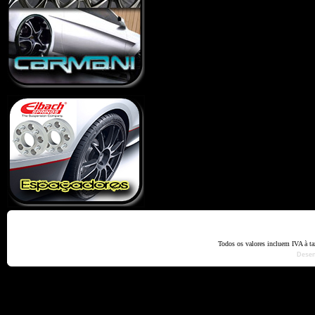
Home
Termos e Codiçõ
Todos os valores incluem IVA à t
Dese