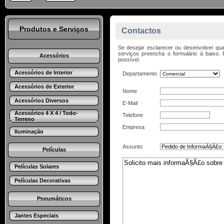
Produtos e Serviços
Contactos
Se desejar esclarecer ou desenvolver qua
serviços preencha o formulário à baix
Acessórios
possível.
Acessórios de Interior
Departamento
Acessórios de Exterior
Nome
Acessórios Diversos
E-Mail
Acessórios 4 X 4 / Todo-
Telefone
Terreno
Empresa
Iluminação
Assunto
Películas
Películas Solares
Películas Decorativas
Pneumáticos
Jantes Especiais