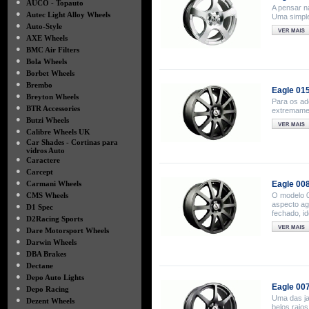
●
AUCO - Topauto
A pensar n
●
Autec Light Alloy Wheels
Uma simple
●
Auto-Style
●
AXE Wheels
●
BMC Air Filters
●
Bola Wheels
●
Borbet Wheels
●
Brembo
Eagle 01
●
Breyton Wheels
Para os ad
●
BTR Accessories
extremamen
●
Butzi Wheels
●
Calibre Wheels UK
●
Car Shades - Cortinas para
vidros Auto
●
Caractere
●
Carcept
●
Carmani Wheels
Eagle 00
●
CMS Wheels
O modelo 0
aspecto ag
●
D1 Spec
fechado, id
●
D2Racing Sports
●
Dare Motorsport Wheels
●
Darwin Wheels
●
DBA Brakes
●
Dectane
●
Depo Auto Lights
Eagle 00
●
Depo Racing
Uma das ja
●
Dezent Wheels
belos raios