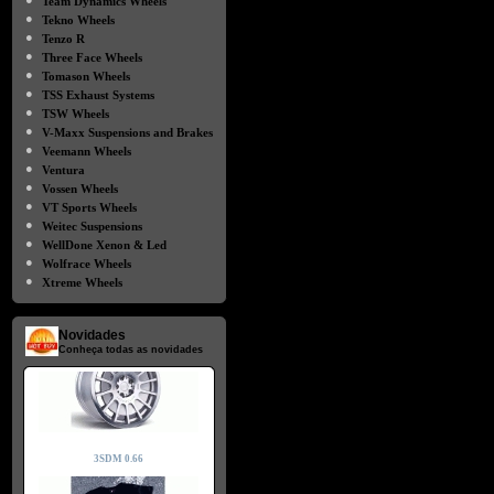
Team Dynamics Wheels
●
Tekno Wheels
●
Tenzo R
●
Three Face Wheels
●
Tomason Wheels
●
TSS Exhaust Systems
●
TSW Wheels
●
V-Maxx Suspensions and Brakes
●
Veemann Wheels
●
Ventura
●
Vossen Wheels
●
VT Sports Wheels
●
Weitec Suspensions
●
WellDone Xenon & Led
●
Wolfrace Wheels
●
Xtreme Wheels
Novidades
Conheça todas as novidades