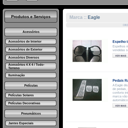
Produtos e Serviços
Marca ::
Eagle
OR
Acessórios
Acessórios de Interior
Espelho t
Espelhos m
Acessórios de Exterior
vendidas 
Acessórios Diversos
Acessórios 4 X 4 / Todo-
Terreno
Iluminação
Pedais R
A Eagle di
Películas
de pedais, 
conforto in
Películas Solares
marca vão 
automático
Películas Decorativas
Pneumáticos
Jantes Especiais