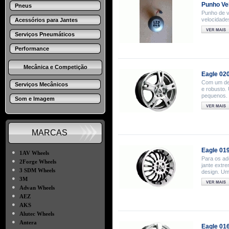
Punho Vel
Pneus
Punho de ve
velocidades
Acessórios para Jantes
Serviços Pneumáticos
Performance
Mecânica e Competição
Eagle 02
Com um des
Serviços Mecânicos
e robusto.
pequenos.
Som e Imagem
MARCAS
Eagle 01
●
1AV Wheels
Para os ad
●
2Forge Wheels
jante extr
●
3 SDM Wheels
design. Um
●
3M
●
Advan Wheels
●
AEZ
●
AKS
●
Alutec Wheels
●
Antera
Eagle 01