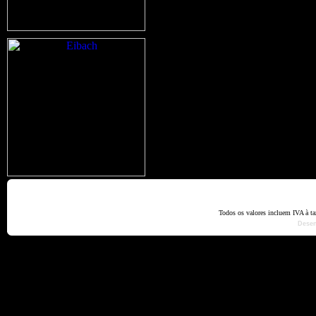
Home
Termos e Codiçõ
Todos os valores incluem IVA à t
Dese