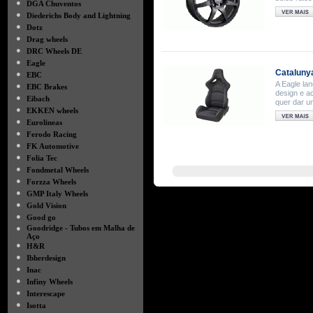
●
DGA Chuventos
●
Diederichs Body and Lightning
●
Dotz
●
Drag wheels
●
DRC Wheels DE
●
Eagle
Cataluny
●
EBC
A Eagle la
●
EBC Brakes
design e a
●
Eibach
quer dar u
●
EKKEN wheels
●
Eurolineas
●
Ferodo Racing
●
FK Automotive
●
Folia Tec
●
Fondmetal Wheels
●
Forzza Wheels
●
GMP Italy Wheels
●
Gold Vision
●
Good go
●
Goodridge - Tubos em Malha de
Aço
●
H&R
●
Ibherdesign
●
Inac
●
Infiny Wheels
●
Interescape
●
Isotta