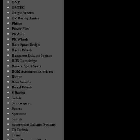
●
OMP
●
OMTEC
●
Oxigin Wheels
●
OZ Racing Jantes
●
Philips
●
Power Flex
●
PR Auto
●
PR Wheels
●
Race Sport Design
●
Racer Wheels
●
Ragazzon Exhaust System
●
RDX Racedesign
●
Recaro Sport Seats
●
RGM Acessorios Exteriores
●
Rieger
●
Riva Wheels
●
Ronal Wheels
●
S Racing
●
Sabelt
●
Samco sport
●
Sparco
●
Speedline
●
Suntek
●
Supersprint Exhaust Systems
●
TA Technix
●
Tarox
●