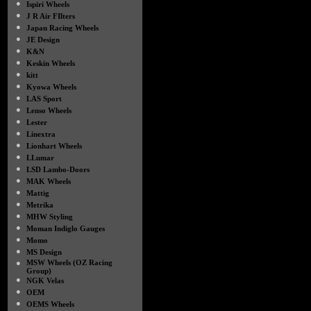
●
Ispiri Wheels
●
J R Air FIlters
●
Japan Racing Wheels
●
JE Design
●
K&N
●
Keskin Wheels
●
kitt
●
Kyowa Wheels
●
LAS Sport
●
Lenso Wheels
●
Lester
●
Linextra
●
Lionhart Wheels
●
LLumar
●
LSD Lambo-Doors
●
MAK Wheels
●
Mattig
●
Metrika
●
MHW Styling
●
Moman Indiglo Gauges
●
Momo
●
MS Design
●
MSW Wheels (OZ Racing
Group)
●
NGK Velas
●
OEM
●
OEMS Wheels