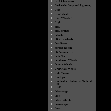
●
DGA Chuventos
●
Diederichs Body and Lightning
●
Dotz
●
Drag wheels
●
DRC Wheels DE
●
Eagle
●
EBC
●
EBC Brakes
●
Eibach
●
EKKEN wheels
●
Eurolineas
●
Ferodo Racing
●
FK Automotive
●
Folia Tec
●
Fondmetal Wheels
●
Forzza Wheels
●
GMP Italy Wheels
●
Gold Vision
●
Good go
●
Goodridge - Tubos em Malha de
Aço
●
H&R
●
Ibherdesign
●
Inac
●
Infiny Wheels
●
Interescape
●
Isotta