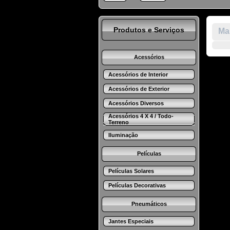
Produtos e Serviços
Mar
Acessórios
Acessórios de Interior
Acessórios de Exterior
Acessórios Diversos
Acessórios 4 X 4 / Todo-
Terreno
Iluminação
Películas
Películas Solares
Películas Decorativas
Pneumáticos
Jantes Especiais