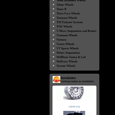
Team Dynamics Wheels
●
Tekno Wheels
●
Tenzo R
●
Three Face Wheels
●
Tomason Wheels
●
TSS Exhaust Systems
●
TSW Wheels
●
V-Maxx Suspensions and Brakes
●
Veemann Wheels
●
Ventura
●
Vossen Wheels
●
VT Sports Wheels
●
Weitec Suspensions
●
WellDone Xenon & Led
●
Wolfrace Wheels
●
Xtreme Wheels
Novidades
Conheça todas as novidades