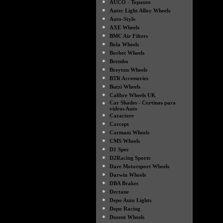
●
AUCO - Topauto
●
Autec Light Alloy Wheels
●
Auto-Style
●
AXE Wheels
●
BMC Air Filters
●
Bola Wheels
●
Borbet Wheels
●
Brembo
●
Breyton Wheels
●
BTR Accessories
●
Butzi Wheels
●
Calibre Wheels UK
●
Car Shades - Cortinas para
vidros Auto
●
Caractere
●
Carcept
●
Carmani Wheels
●
CMS Wheels
●
D1 Spec
●
D2Racing Sports
●
Dare Motorsport Wheels
●
Darwin Wheels
●
DBA Brakes
●
Dectane
●
Depo Auto Lights
●
Depo Racing
●
Dezent Wheels