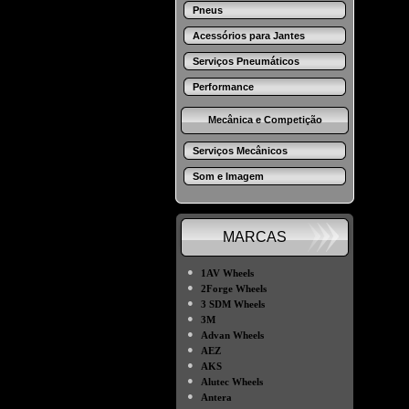
Pneus
Acessórios para Jantes
Serviços Pneumáticos
Performance
Mecânica e Competição
Serviços Mecânicos
Som e Imagem
MARCAS
●
1AV Wheels
●
2Forge Wheels
●
3 SDM Wheels
●
3M
●
Advan Wheels
●
AEZ
●
AKS
●
Alutec Wheels
●
Antera