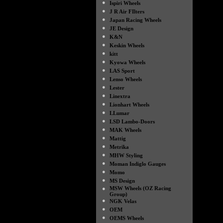
●
Ispiri Wheels
●
J R Air FIlters
●
Japan Racing Wheels
●
JE Design
●
K&N
●
Keskin Wheels
●
kitt
●
Kyowa Wheels
●
LAS Sport
●
Lenso Wheels
●
Lester
●
Linextra
●
Lionhart Wheels
●
LLumar
●
LSD Lambo-Doors
●
MAK Wheels
●
Mattig
●
Metrika
●
MHW Styling
●
Moman Indiglo Gauges
●
Momo
●
MS Design
●
MSW Wheels (OZ Racing
Group)
●
NGK Velas
●
OEM
●
OEMS Wheels