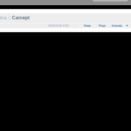
ca ::
Carcept
ORDENAR POR:
Nome
Preço
Entrada