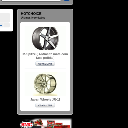
HOTCHOICE
Ultimas Novidades
M-Spitze ( Antracite mate com
face polida )
Japan Wheels JR-11