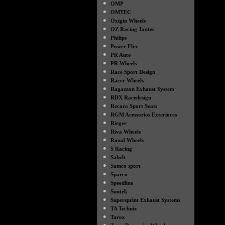
●
OMP
●
OMTEC
●
Oxigin Wheels
●
OZ Racing Jantes
●
Philips
●
Power Flex
●
PR Auto
●
PR Wheels
●
Race Sport Design
●
Racer Wheels
●
Ragazzon Exhaust System
●
RDX Racedesign
●
Recaro Sport Seats
●
RGM Acessorios Exteriores
●
Rieger
●
Riva Wheels
●
Ronal Wheels
●
S Racing
●
Sabelt
●
Samco sport
●
Sparco
●
Speedline
●
Suntek
●
Supersprint Exhaust Systems
●
TA Technix
●
Tarox
●