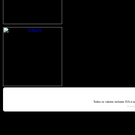
Home
Termos e Codiçõ
Todos os valores incluem IVA à t
Dese