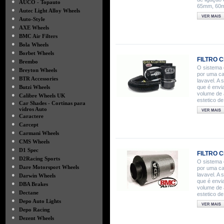
●
AUCO - Topauto
65mm, 60m
●
Autec Light Alloy Wheels
●
Auto-Style
●
AXE Wheels
●
BMC Air Filters
●
Bola Wheels
●
Borbet Wheels
FILTRO C
●
Brembo
O sistema 
●
Breyton Wheels
por uma cai
●
BTR Accessories
lavavel. A
●
Butzi Wheels
que é envi
volume de a
●
Calibre Wheels UK
estetico de
●
Car Shades - Cortinas para
vidros Auto
●
Caractere
●
Carcept
●
Carmani Wheels
●
CMS Wheels
●
D1 Spec
FILTRO C
●
D2Racing Sports
O sistema 
●
Dare Motorsport Wheels
por uma cai
●
lavavel. A
Darwin Wheels
que é envi
●
DBA Brakes
volume de a
●
Dectane
estetico de
●
Depo Auto Lights
●
Depo Racing
●
Dezent Wheels