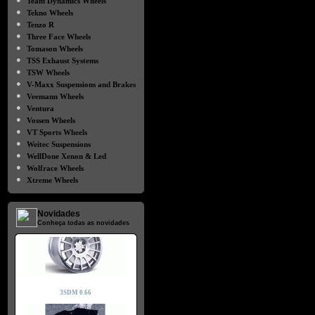
Team Dynamics Wheels
●
Tekno Wheels
●
Tenzo R
●
Three Face Wheels
●
Tomason Wheels
●
TSS Exhaust Systems
●
TSW Wheels
●
V-Maxx Suspensions and Brakes
●
Veemann Wheels
●
Ventura
●
Vossen Wheels
●
VT Sports Wheels
●
Weitec Suspensions
●
WellDone Xenon & Led
●
Wolfrace Wheels
●
Xtreme Wheels
Novidades
Conheça todas as novidades