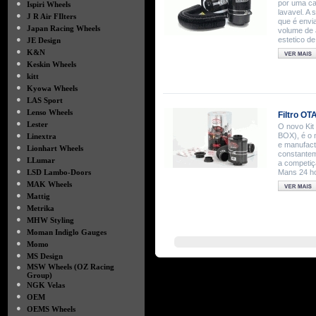
●
por uma cai
Ispiri Wheels
lavavel. A
●
J R Air FIlters
que é envi
●
Japan Racing Wheels
volume de a
●
estetico de
JE Design
●
K&N
●
Keskin Wheels
●
kitt
●
Kyowa Wheels
●
LAS Sport
●
Lenso Wheels
Filtro O
●
Lester
O novo Kit
●
BOX), é o 
Linextra
e manufact
●
Lionhart Wheels
constantem
●
LLumar
a competiç
●
LSD Lambo-Doors
Mans 24 h
●
MAK Wheels
●
Mattig
●
Metrika
●
MHW Styling
●
Moman Indiglo Gauges
●
Momo
●
MS Design
●
MSW Wheels (OZ Racing
Group)
●
NGK Velas
●
OEM
●
OEMS Wheels