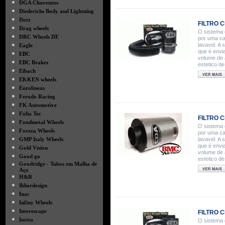
●
DGA Chuventos
●
Diederichs Body and Lightning
●
Dotz
FILTRO C
●
Drag wheels
O sistema 
●
DRC Wheels DE
por uma cai
●
lavavel. A
Eagle
que é envi
●
EBC
volume de a
●
EBC Brakes
estetico de
●
Eibach
●
EKKEN wheels
●
Eurolineas
●
Ferodo Racing
●
FK Automotive
●
Folia Tec
FILTRO C
●
Fondmetal Wheels
O sistema 
●
Forzza Wheels
por uma cai
●
GMP Italy Wheels
lavavel. A
que é envi
●
Gold Vision
volume de a
●
Good go
estetico de
●
Goodridge - Tubos em Malha de
Aço
●
H&R
●
Ibherdesign
●
Inac
●
Infiny Wheels
●
Interescape
FILTRO C
●
Isotta
O sistema 