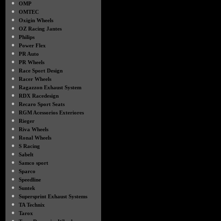
●
OMP
●
OMTEC
●
Oxigin Wheels
●
OZ Racing Jantes
●
Philips
●
Power Flex
●
PR Auto
●
PR Wheels
●
Race Sport Design
●
Racer Wheels
●
Ragazzon Exhaust System
●
RDX Racedesign
●
Recaro Sport Seats
●
RGM Acessorios Exteriores
●
Rieger
●
Riva Wheels
●
Ronal Wheels
●
S Racing
●
Sabelt
●
Samco sport
●
Sparco
●
Speedline
●
Suntek
●
Supersprint Exhaust Systems
●
TA Technix
●
Tarox
●