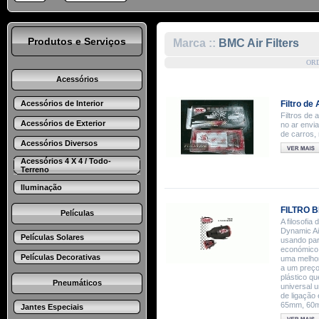
Produtos e Serviços
Marca ::
BMC Air Filters
OR
Acessórios
Acessórios de Interior
Filtro de
Filtros de 
Acessórios de Exterior
no ar envi
de carros
Acessórios Diversos
Acessórios 4 X 4 / Todo-
Terreno
Iluminação
FILTRO B
Películas
A filosofi
Dynamic Air
Películas Solares
usando par
económico.
Películas Decorativas
uma melhor
a um preço
plástico qu
Pneumáticos
universal u
de ligação
65mm, 60m
Jantes Especiais