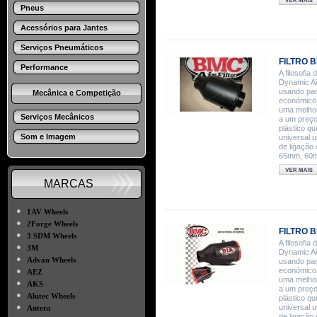
Pneus
Acessórios para Jantes
Serviços Pneumáticos
FILTRO 
Performance
A filosofi
Dynamic Air
usando par
Mecânica e Competição
económico.
uma melhor
Serviços Mecânicos
a um preço
plástico qu
Som e Imagem
universal u
de ligação
65mm, 60mm
MARCAS
●
1AV Wheels
●
2Forge Wheels
FILTRO B
●
3 SDM Wheels
A filosofi
●
3M
Dynamic Air
●
Advan Wheels
usando par
●
económico.
AEZ
uma melhor
●
AKS
a um preço
●
Alutec Wheels
plástico qu
●
universal u
Antera
de ligação