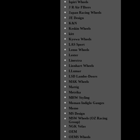
●
Ispiri Wheels
●
J R Air FIlters
●
Japan Racing Wheels
●
JE Design
●
K&N
●
Keskin Wheels
●
kitt
●
Kyowa Wheels
●
LAS Sport
●
Lenso Wheels
●
Lester
●
Linextra
●
Lionhart Wheels
●
LLumar
●
LSD Lambo-Doors
●
MAK Wheels
●
Mattig
●
Metrika
●
MHW Styling
●
Moman Indiglo Gauges
●
Momo
●
MS Design
●
MSW Wheels (OZ Racing
Group)
●
NGK Velas
●
OEM
●
OEMS Wheels