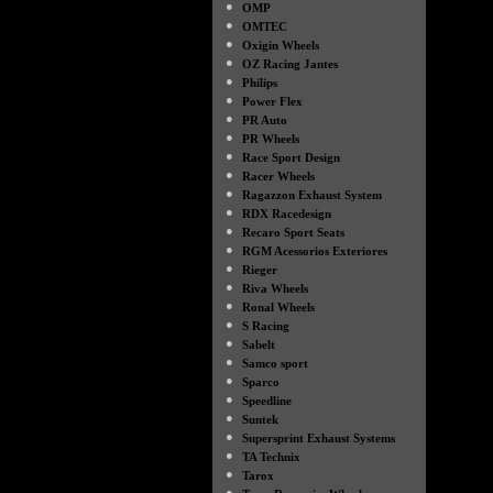
●
OMP
●
OMTEC
●
Oxigin Wheels
●
OZ Racing Jantes
●
Philips
●
Power Flex
●
PR Auto
●
PR Wheels
●
Race Sport Design
●
Racer Wheels
●
Ragazzon Exhaust System
●
RDX Racedesign
●
Recaro Sport Seats
●
RGM Acessorios Exteriores
●
Rieger
●
Riva Wheels
●
Ronal Wheels
●
S Racing
●
Sabelt
●
Samco sport
●
Sparco
●
Speedline
●
Suntek
●
Supersprint Exhaust Systems
●
TA Technix
●
Tarox
●