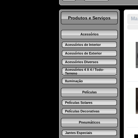
Produtos e Serviços
Mar
Acessórios
Acessórios de Interior
Acessórios de Exterior
Acessórios Diversos
Acessórios 4 X 4 / Todo-
Terreno
Iluminação
Películas
Películas Solares
Películas Decorativas
Pneumáticos
Jantes Especiais