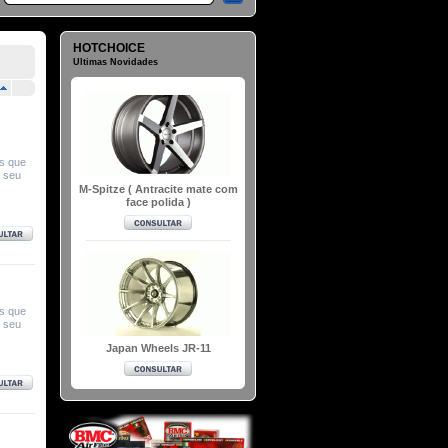
HOTCHOICE
Ultimas Novidades
os que
e seu
M-Spitze ( Antracite mate com
face polida )
os que
e seu
Japan Wheels JR-11