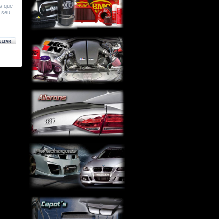
os que
e seu