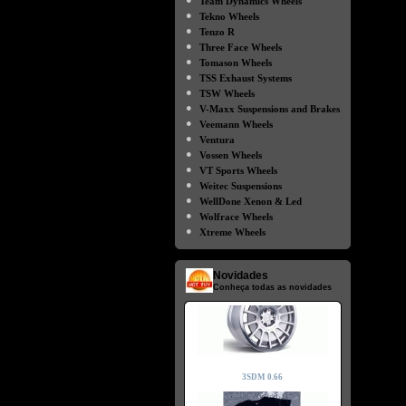
Team Dynamics Wheels
●
Tekno Wheels
●
Tenzo R
●
Three Face Wheels
●
Tomason Wheels
●
TSS Exhaust Systems
●
TSW Wheels
●
V-Maxx Suspensions and Brakes
●
Veemann Wheels
●
Ventura
●
Vossen Wheels
●
VT Sports Wheels
●
Weitec Suspensions
●
WellDone Xenon & Led
●
Wolfrace Wheels
●
Xtreme Wheels
Novidades
Conheça todas as novidades