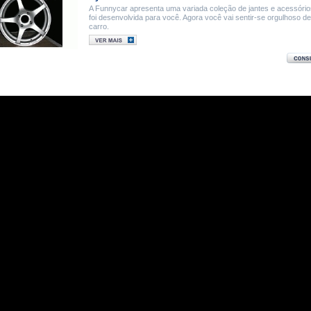
A Funnycar apresenta uma variada coleção de jantes e acessóri
foi desenvolvida para você. Agora você vai sentir-se orgulhoso d
carro.