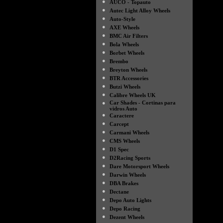
●
AUCO - Topauto
●
Autec Light Alloy Wheels
●
Auto-Style
●
AXE Wheels
●
BMC Air Filters
●
Bola Wheels
●
Borbet Wheels
●
Brembo
●
Breyton Wheels
●
BTR Accessories
●
Butzi Wheels
●
Calibre Wheels UK
●
Car Shades - Cortinas para
vidros Auto
●
Caractere
●
Carcept
●
Carmani Wheels
●
CMS Wheels
●
D1 Spec
●
D2Racing Sports
●
Dare Motorsport Wheels
●
Darwin Wheels
●
DBA Brakes
●
Dectane
●
Depo Auto Lights
●
Depo Racing
●
Dezent Wheels