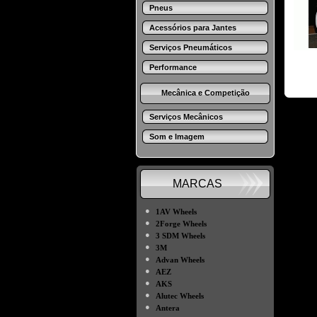
Pneus
Acessórios para Jantes
Serviços Pneumáticos
Performance
Mecânica e Competição
Serviços Mecânicos
Som e Imagem
MARCAS
●
1AV Wheels
●
2Forge Wheels
●
3 SDM Wheels
●
3M
●
Advan Wheels
●
AEZ
●
AKS
●
Alutec Wheels
●
Antera