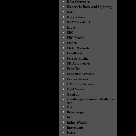
●
DGA Chuventos
●
Diederichs Body and Lightning
●
Dotz
●
Drag wheels
●
DRC Wheels DE
●
Eagle
●
EBC
●
EBC Brakes
●
Eibach
●
EKKEN wheels
●
Eurolineas
●
Ferodo Racing
●
FK Automotive
●
Folia Tec
●
Fondmetal Wheels
●
Forzza Wheels
●
GMP Italy Wheels
●
Gold Vision
●
Good go
●
Goodridge - Tubos em Malha de
Aço
●
H&R
●
Ibherdesign
●
Inac
●
Infiny Wheels
●
Interescape
●
Isotta