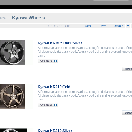
ca ::
Kyowa Wheels
ORDENAR POR:
Nome
Preço
Entrada
Kyowa KR 605 Dark Silver
A Funnycar apresenta uma variada coleção de jantes e acessóri
foi desenvolvida para você. Agora você vai sentir-se orgulhoso d
carro
Kyowa KR210 Gold
A Funnycar apresenta uma variada coleção de jantes e acessóri
foi desenvolvida para você. Agora você vai sentir-se orgulhoso d
carro
Kyowa KR210 Silver