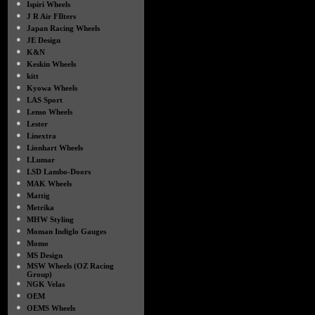
●
Ispiri Wheels
●
J R Air FIlters
●
Japan Racing Wheels
●
JE Design
●
K&N
●
Keskin Wheels
●
kitt
●
Kyowa Wheels
●
LAS Sport
●
Lenso Wheels
●
Lester
●
Linextra
●
Lionhart Wheels
●
LLumar
●
LSD Lambo-Doors
●
MAK Wheels
●
Mattig
●
Metrika
●
MHW Styling
●
Moman Indiglo Gauges
●
Momo
●
MS Design
●
MSW Wheels (OZ Racing
Group)
●
NGK Velas
●
OEM
●
OEMS Wheels