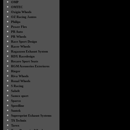
●
OMP
●
OMTEC
●
Oxigin Wheels
●
OZ Racing Jantes
●
Philips
●
Power Flex
●
PR Auto
●
PR Wheels
●
Race Sport Design
●
Racer Wheels
●
Ragazzon Exhaust System
●
RDX Racedesign
●
Recaro Sport Seats
●
RGM Acessorios Exteriores
●
Rieger
●
Riva Wheels
●
Ronal Wheels
●
S Racing
●
Sabelt
●
Samco sport
●
Sparco
●
Speedline
●
Suntek
●
Supersprint Exhaust Systems
●
TA Technix
●
Tarox
●