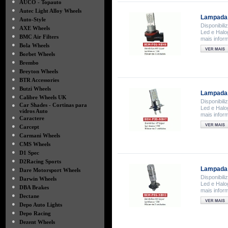
●
AUCO - Topauto
●
Autec Light Alloy Wheels
Lampada 
●
Auto-Style
Disponibil
●
AXE Wheels
Led e Halo
●
BMC Air Filters
mais infor
●
Bola Wheels
●
Borbet Wheels
●
Brembo
●
Breyton Wheels
●
BTR Accessories
●
Butzi Wheels
Lampada 
●
Calibre Wheels UK
Disponibil
●
Car Shades - Cortinas para
Led e Halo
vidros Auto
mais infor
●
Caractere
●
Carcept
●
Carmani Wheels
●
CMS Wheels
●
D1 Spec
●
D2Racing Sports
Lampada 
●
Dare Motorsport Wheels
Disponibil
●
Darwin Wheels
Led e Halo
●
DBA Brakes
mais infor
●
Dectane
●
Depo Auto Lights
●
Depo Racing
●
Dezent Wheels