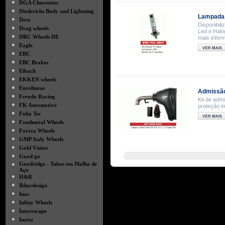
●
DGA Chuventos
●
Diederichs Body and Lightning
Lampada 
●
Dotz
Disponibil
●
Drag wheels
Led e Halo
●
DRC Wheels DE
mais infor
●
Eagle
●
EBC
●
EBC Brakes
●
Eibach
●
EKKEN wheels
●
Eurolineas
Admissão 
●
Ferodo Racing
Kit de adm
●
FK Automotive
proteção i
●
Folia Tec
●
Fondmetal Wheels
●
Forzza Wheels
●
GMP Italy Wheels
●
Gold Vision
●
Good go
●
Goodridge - Tubos em Malha de
Aço
●
H&R
●
Ibherdesign
●
Inac
●
Infiny Wheels
●
Interescape
●
Isotta