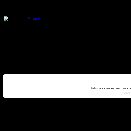
Home
Termos e Codiçõ
Todos os valores incluem IVA à t
Dese