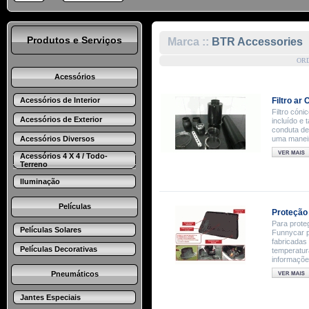
Produtos e Serviços
Marca ::
BTR Accessories
OR
Acessórios
Acessórios de Interior
Filtro ar
Filtro cón
Acessórios de Exterior
incluído e
conduta de
Acessórios Diversos
uma maneir
Acessórios 4 X 4 / Todo-
Terreno
Iluminação
Películas
Proteção
Para proteg
Películas Solares
Funnycar p
fabricadas 
Películas Decorativas
temperatur
informaçõe
Pneumáticos
Jantes Especiais