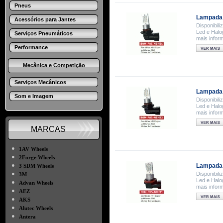
Pneus
Lampada 
Acessórios para Jantes
Disponibil
Led e Halo
Serviços Pneumáticos
mais infor
Performance
Mecânica e Competição
Serviços Mecânicos
Lampada 
Som e Imagem
Disponibil
Led e Halo
mais infor
MARCAS
●
1AV Wheels
●
2Forge Wheels
●
Lampada 
3 SDM Wheels
●
Disponibil
3M
Led e Halo
●
Advan Wheels
mais infor
●
AEZ
●
AKS
●
Alutec Wheels
●
Antera