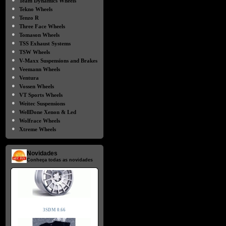
Team Dynamics Wheels
●
Tekno Wheels
●
Tenzo R
●
Three Face Wheels
●
Tomason Wheels
●
TSS Exhaust Systems
●
TSW Wheels
●
V-Maxx Suspensions and Brakes
●
Veemann Wheels
●
Ventura
●
Vossen Wheels
●
VT Sports Wheels
●
Weitec Suspensions
●
WellDone Xenon & Led
●
Wolfrace Wheels
●
Xtreme Wheels
Novidades
Conheça todas as novidades