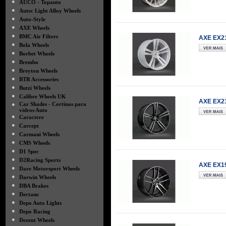
●
AUCO - Topauto
●
Autec Light Alloy Wheels
●
Auto-Style
●
AXE Wheels
●
BMC Air Filters
AXE EX21
●
Bola Wheels
●
Borbet Wheels
●
Brembo
●
Breyton Wheels
●
BTR Accessories
●
Butzi Wheels
●
Calibre Wheels UK
AXE EX21
●
Car Shades - Cortinas para
vidros Auto
●
Caractere
●
Carcept
●
Carmani Wheels
●
CMS Wheels
●
D1 Spec
●
D2Racing Sports
AXE EX19
●
Dare Motorsport Wheels
●
Darwin Wheels
●
DBA Brakes
●
Dectane
●
Depo Auto Lights
●
Depo Racing
●
Dezent Wheels