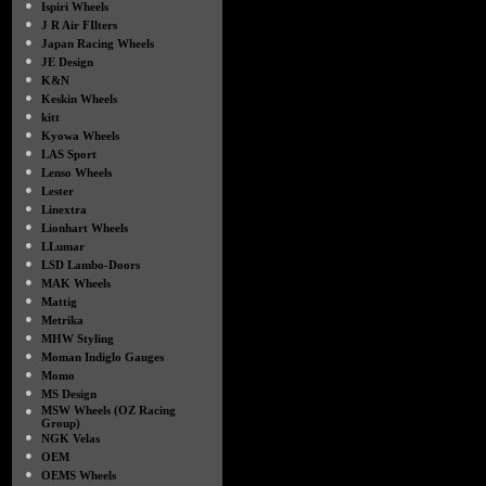
●
Ispiri Wheels
●
J R Air FIlters
●
Japan Racing Wheels
●
JE Design
●
K&N
●
Keskin Wheels
●
kitt
●
Kyowa Wheels
●
LAS Sport
●
Lenso Wheels
●
Lester
●
Linextra
●
Lionhart Wheels
●
LLumar
●
LSD Lambo-Doors
●
MAK Wheels
●
Mattig
●
Metrika
●
MHW Styling
●
Moman Indiglo Gauges
●
Momo
●
MS Design
●
MSW Wheels (OZ Racing
Group)
●
NGK Velas
●
OEM
●
OEMS Wheels