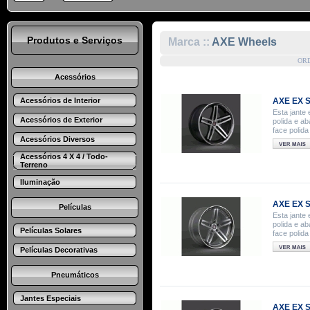
Produtos e Serviços
Marca ::
AXE Wheels
OR
Acessórios
Acessórios de Interior
AXE EX S
Esta jante 
Acessórios de Exterior
polida e a
face polid
Acessórios Diversos
Acessórios 4 X 4 / Todo-
Terreno
Iluminação
AXE EX Sa
Películas
Esta jante 
polida e a
Películas Solares
face polid
Películas Decorativas
Pneumáticos
Jantes Especiais
AXE EX Sa