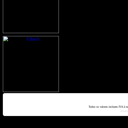
Home
Termos e Codiçõ
Todos os valores incluem IVA à t
Dese