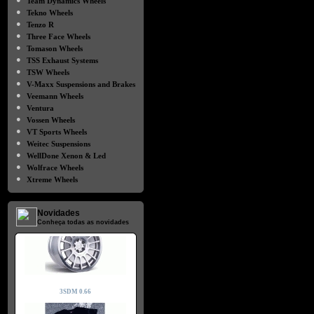
Team Dynamics Wheels
●
Tekno Wheels
●
Tenzo R
●
Three Face Wheels
●
Tomason Wheels
●
TSS Exhaust Systems
●
TSW Wheels
●
V-Maxx Suspensions and Brakes
●
Veemann Wheels
●
Ventura
●
Vossen Wheels
●
VT Sports Wheels
●
Weitec Suspensions
●
WellDone Xenon & Led
●
Wolfrace Wheels
●
Xtreme Wheels
Novidades
Conheça todas as novidades