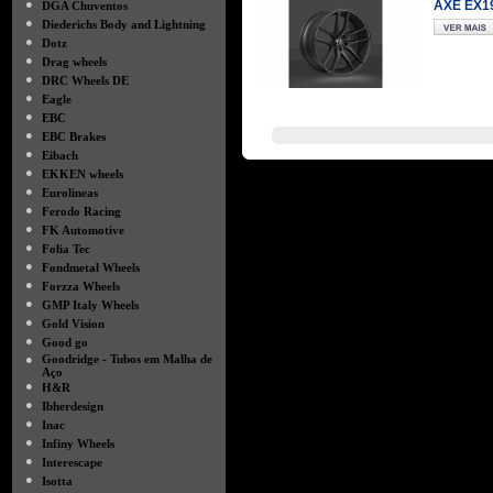
●
AXE EX19
DGA Chuventos
●
Diederichs Body and Lightning
●
Dotz
●
Drag wheels
●
DRC Wheels DE
●
Eagle
●
EBC
●
EBC Brakes
●
Eibach
●
EKKEN wheels
●
Eurolineas
●
Ferodo Racing
●
FK Automotive
●
Folia Tec
●
Fondmetal Wheels
●
Forzza Wheels
●
GMP Italy Wheels
●
Gold Vision
●
Good go
●
Goodridge - Tubos em Malha de
Aço
●
H&R
●
Ibherdesign
●
Inac
●
Infiny Wheels
●
Interescape
●
Isotta