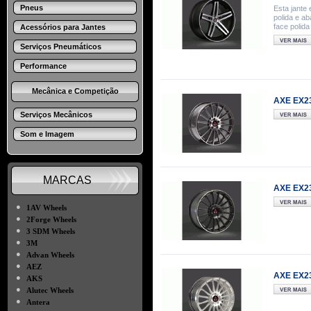
Pneus
Esta jante 
polida e a
face polid
Acessórios para Jantes
Serviços Pneumáticos
Performance
Mecânica e Competição
AXE EX23
Serviços Mecânicos
Som e Imagem
MARCAS
AXE EX23
●
1AV Wheels
●
2Forge Wheels
●
3 SDM Wheels
●
3M
●
Advan Wheels
●
AEZ
AXE EX23
●
AKS
●
Alutec Wheels
●
Antera