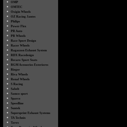
●
OMP
●
OMTEC
●
Oxigin Wheels
●
OZ Racing Jantes
●
Philips
●
Power Flex
●
PR Auto
●
PR Wheels
●
Race Sport Design
●
Racer Wheels
●
Ragazzon Exhaust System
●
RDX Racedesign
●
Recaro Sport Seats
●
RGM Acessorios Exteriores
●
Rieger
●
Riva Wheels
●
Ronal Wheels
●
S Racing
●
Sabelt
●
Samco sport
●
Sparco
●
Speedline
●
Suntek
●
Supersprint Exhaust Systems
●
TA Technix
●
Tarox
●