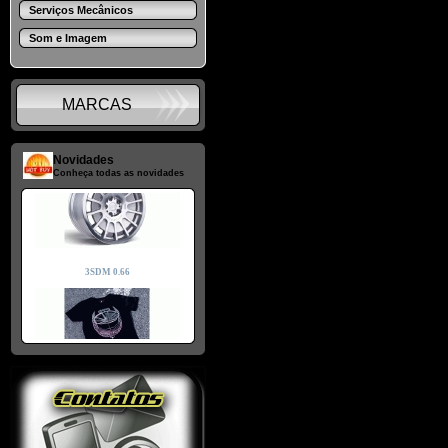
Serviços Mecânicos
Som e Imagem
MARCAS
Novidades
Conheça todas as novidades