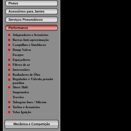
Pneus
Acessórios para Jantes
Serviços Pneumáticos
Performance
Adaptadores e Acessórios
Barras Anti-aproximação
Casquilhos e Sinoblocos
Dump Valves
Escapes
Espaçadores
Filtros de ar
Intercoolers
Radiadores de Óleo
Regulador e Válvula pressão
gasolina
Short Shift
Suspenssões
Travões
Tubagens Inox / Silicone
Turbos e Acessórios
Velas Ignição
Mecânica e Competição