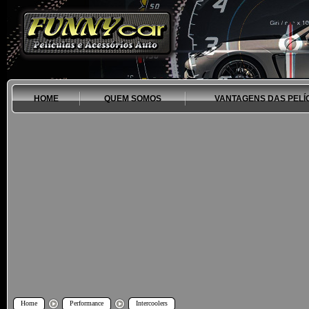
HOME
QUEM SOMOS
VANTAGENS DAS PELÍ
Home
Performance
Intercoolers