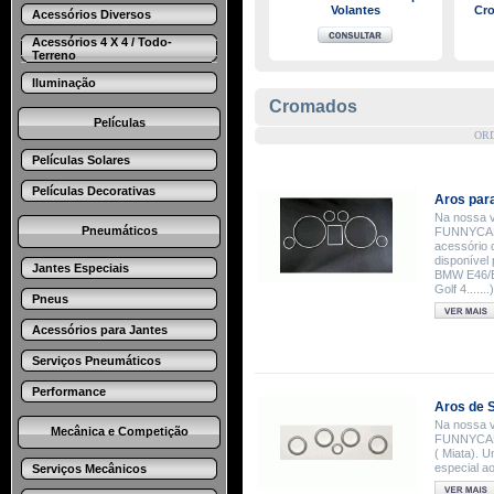
Volantes
Cr
Acessórios Diversos
Acessórios 4 X 4 / Todo-
Terreno
Iluminação
Cromados
Películas
OR
Películas Solares
Películas Decorativas
Aros par
Na nossa v
Pneumáticos
FUNNYCAR,
acessório 
disponível 
Jantes Especiais
BMW E46/E3
Golf 4.....
Pneus
Acessórios para Jantes
Serviços Pneumáticos
Performance
Aros de 
Na nossa v
Mecânica e Competição
FUNNYCAR,
( Miata). 
especial a
Serviços Mecânicos