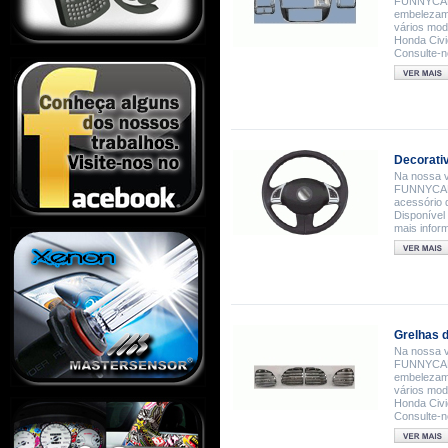
FUNNYCAR,
embelezame
vários mod
Honda Civic
Consulte-n
Decorati
Na nossa v
FUNNYCAR,
acessório 
Disponível
mais infor
Grelhas 
Na nossa v
FUNNYCAR,
embelezame
vários mod
Honda Civic
Consulte-n