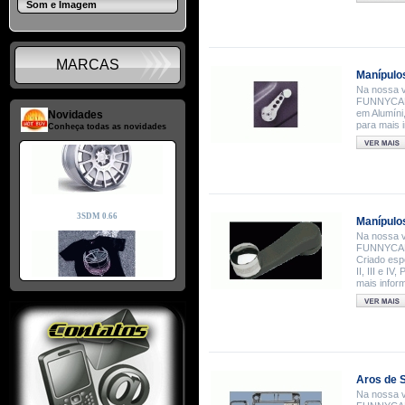
Som e Imagem
MARCAS
Manípulo
Na nossa v
FUNNYCAR, 
em Alumíni
Novidades
para mais 
Conheça todas as novidades
Manípulo
Na nossa v
FUNNYCAR,
Criado esp
II, III e I
mais infor
Aros de 
Na nossa v