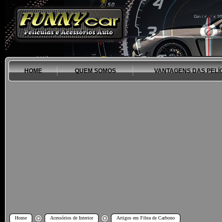
HOME
QUEM SOMOS
VANTAGENS DAS PELÍ
Home
Acessórios de Interior
Artigos em Fibra de Carbono