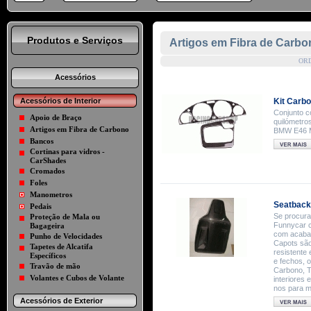
Produtos e Serviços
Artigos em Fibra de Carbo
OR
Acessórios
Acessórios de Interior
Kit Carbo
Conjunto c
Apoio de Braço
quilómetro
Artigos em Fibra de Carbono
BMW E46 
Bancos
Cortinas para vidros -
CarShades
Cromados
Foles
Manometros
Seatback
Pedais
Se procura
Proteção de Mala ou
Funnycar c
Bagageira
com acabam
Punho de Velocidades
Capots são
Tapetes de Alcatifa
resistente 
Específicos
e fechos, 
Travão de mão
Carbono, T
Volantes e Cubos de Volante
interiores
nos para m
Acessórios de Exterior