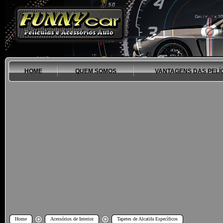
HOME
QUEM SOMOS
VANTAGENS DAS PELÍ
Home
Acessórios de Interior
Tapetes de Alcatifa Específicos