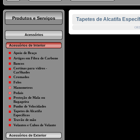
Produtos e Serviços
Tapetes de Alcatifa Especí
OR
Acessórios
Acessórios de Interior
Apoio de Braço
Artigos em Fibra de Carbono
Bancos
Cortinas para vidros -
CarShades
Cromados
Foles
Manometros
Pedais
Proteção de Mala ou
Bagageira
Punho de Velocidades
Tapetes de Alcatifa
Específicos
Travão de mão
Volantes e Cubos de Volante
Acessórios de Exterior