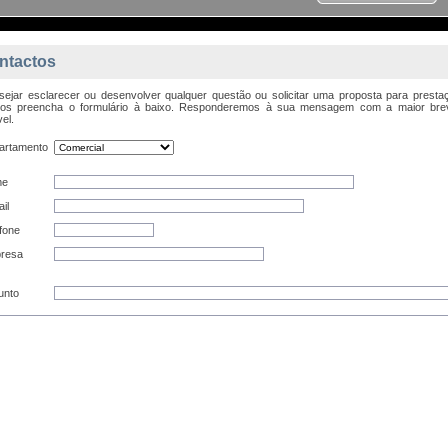
ntactos
sejar esclarecer ou desenvolver qualquer questão ou solicitar uma proposta para presta
ços preencha o formulário à baixo. Responderemos à sua mensagem com a maior bre
el.
artamento
me
il
fone
resa
unto