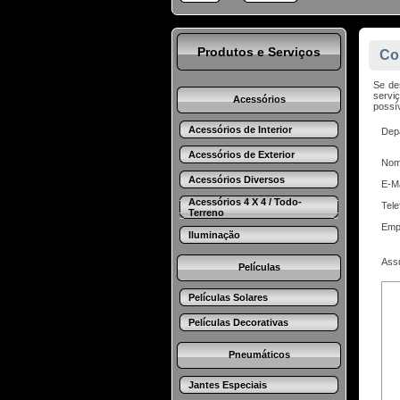
Produtos e Serviços
Co
Se de
servi
Acessórios
possív
Acessórios de Interior
Dep
Acessórios de Exterior
No
Acessórios Diversos
E-Ma
Acessórios 4 X 4 / Todo-
Tele
Terreno
Emp
Iluminação
Ass
Películas
Películas Solares
Películas Decorativas
Pneumáticos
Jantes Especiais